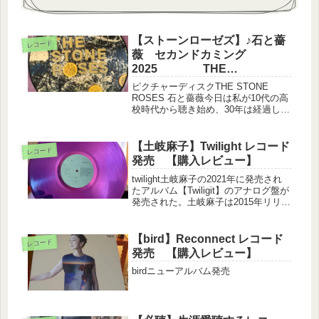
【ストーンローゼズ】♪石と薔
レコード
薇 セカンドカミング
2025 THE
STONEROSESへの偏愛
ピクチャーディスクTHE STONE
ROSES 石と薔薇今日は私が10代の高
校時代から聴き始め、30年は経過した
2025年になって高校時代よりもストー
ンローゼズへの熱が高まり、10代の時
以上に聴いているという話をしたいと
【土岐麻子】Twilight レコード
レコード
思います。興味のあ...
発売 【購入レビュー】
twilight土岐麻子の2021年に発売され
たアルバム【Twiligit】のアナログ盤が
発売された。土岐麻子は2015年リリー
スのアルバムBitter Sweet以降、ベス
トアルバムも含めて殆どがアナログ盤
を発売してきたが、このTwili...
【bird】Reconnect レコード
レコード
発売 【購入レビュー】
birdニューアルバム発売