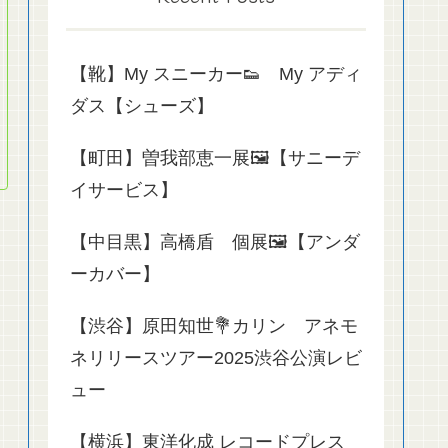
【靴】My スニーカー👟 My アディ
ダス【シューズ】
【町田】曽我部恵一展🖼️【サニーデ
イサービス】
【中目黒】高橋盾 個展🖼️【アンダ
ーカバー】
【渋谷】原田知世💐カリン アネモ
ネリリースツアー2025渋谷公演レビ
ュー
【横浜】東洋化成 レコードプレス