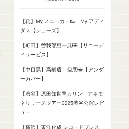
【靴】My スニーカー👟 My アディ
ダス【シューズ】
【町田】曽我部恵一展🖼️【サニーデ
イサービス】
【中目黒】高橋盾 個展🖼️【アンダ
ーカバー】
【渋谷】原田知世💐カリン アネモ
ネリリースツアー2025渋谷公演レビ
ュー
【横浜】東洋化成 レコードプレス