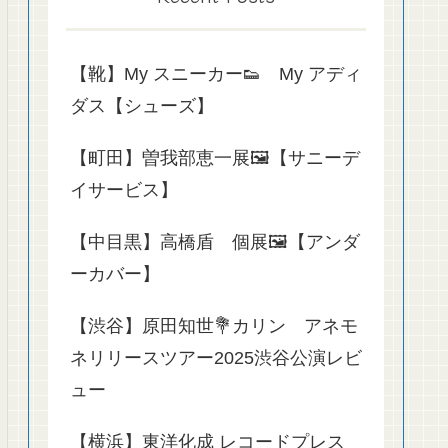
【靴】My スニーカー👟 My アディ
ダス【シューズ】
【町田】曽我部恵一展🖼️【サニーデ
イサービス】
【中目黒】高橋盾 個展🖼️【アンダ
ーカバー】
【渋谷】原田知世💐カリン アネモ
ネリリースツアー2025渋谷公演レビ
ュー
【横浜】東洋化成 レコードプレス