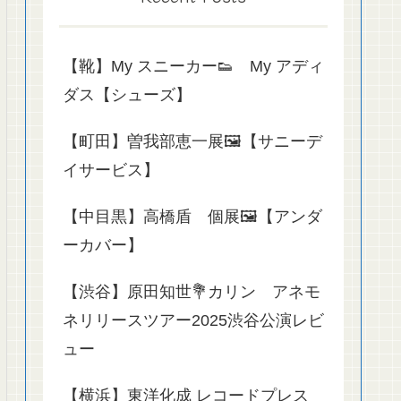
【靴】My スニーカー👟 My アディ
ダス【シューズ】
【町田】曽我部恵一展🖼️【サニーデ
イサービス】
【中目黒】高橋盾 個展🖼️【アンダ
ーカバー】
【渋谷】原田知世💐カリン アネモ
ネリリースツアー2025渋谷公演レビ
ュー
【横浜】東洋化成 レコードプレス